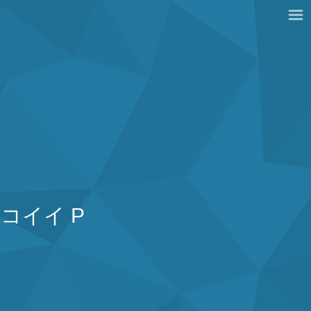
コイイ P